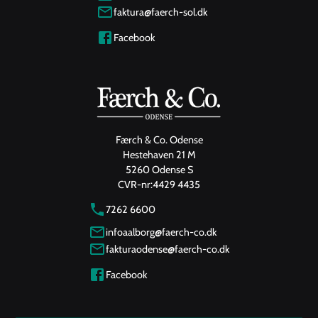
faktura@faerch-sol.dk
Facebook
Færch & Co. Odense
Hestehaven 21 M
5260 Odense S
CVR-nr:
4429 4435
7262 6600
infoaalborg@faerch-co.dk
fakturaodense@faerch-co.dk
Facebook