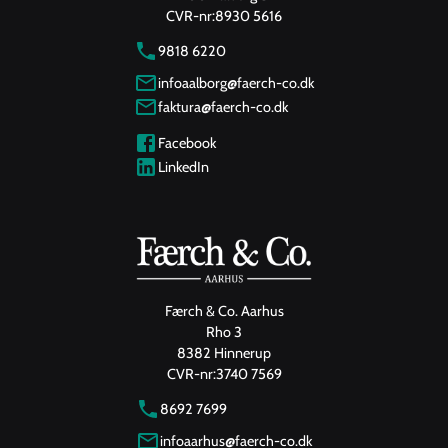
CVR-nr:
8930 5616
9818 6220
infoaalborg@faerch-co.dk
faktura@faerch-co.dk
Facebook
LinkedIn
Færch & Co. Aarhus
Rho 3
8382 Hinnerup
CVR-nr:
3740 7569
8692 7699
infoaarhus@faerch-co.dk