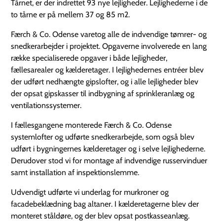
Tårnet, er der indrettet 93 nye lejligheder. Lejlighederne i de
to tårne er på mellem 37 og 85 m2.
Færch & Co. Odense varetog alle de indvendige tømrer- og
snedkerarbejder i projektet. Opgaverne involverede en lang
række specialiserede opgaver i både lejligheder,
fællesarealer og kælderetager. I lejlighedernes entréer blev
der udført nedhængte gipslofter, og i alle lejligheder blev
der opsat gipskasser til indbygning af sprinkleranlæg og
ventilationssystemer.
I fællesgangene monterede Færch & Co. Odense
systemlofter og udførte snedkerarbejde, som også blev
udført i bygningernes kælderetager og i selve lejlighederne.
Derudover stod vi for montage af indvendige russervinduer
samt installation af inspektionslemme.
Udvendigt udførte vi underlag for murkroner og
facadebeklædning bag altaner. I kælderetagerne blev der
monteret ståldøre, og der blev opsat postkasseanlæg.