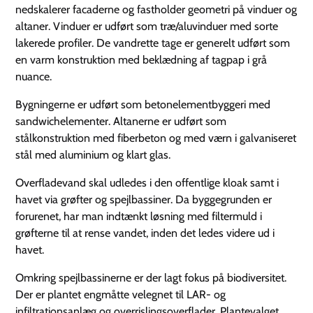
nedskalerer facaderne og fastholder geometri på vinduer og
altaner. Vinduer er udført som træ/aluvinduer med sorte
lakerede profiler. De vandrette tage er generelt udført som
en varm konstruktion med beklædning af tagpap i grå
nuance.
Bygningerne er udført som betonelementbyggeri med
sandwichelementer. Altanerne er udført som
stålkonstruktion med fiberbeton og med værn i galvaniseret
stål med aluminium og klart glas.
Overfladevand skal udledes i den offentlige kloak samt i
havet via grøfter og spejlbassiner. Da byggegrunden er
forurenet, har man indtænkt løsning med filtermuld i
grøfterne til at rense vandet, inden det ledes videre ud i
havet.
Omkring spejlbassinerne er der lagt fokus på biodiversitet.
Der er plantet engmåtte velegnet til LAR- og
infiltrationsanlæg og overrislingsoverflader. Plantevalget