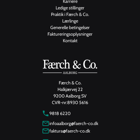
Karriere
Ledige stillinger
Praktik i Færch & Co.
Lærlinge
Generelle betingelser
Faktureringsoplysninger
Kontakt
Færch & Co.
Halkjærvej 22
9200 Aalborg SV
CVR-nr:
8930 5616
9818 6220
infoaalborg@faerch-co.dk
faktura@faerch-co.dk