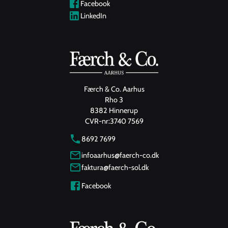
Facebook
LinkedIn
Færch & Co. Aarhus
Rho 3
8382 Hinnerup
CVR-nr:
3740 7569
8692 7699
infoaarhus@faerch-co.dk
faktura@faerch-sol.dk
Facebook