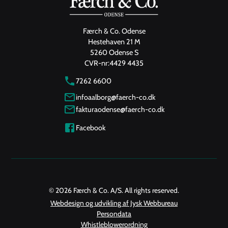
Færch & Co. Odense
Hestehaven 21 M
5260 Odense S
CVR-nr:
4429 4435
7262 6600
infoaalborg@faerch-co.dk
fakturaodense@faerch-co.dk
Facebook
© 2026 Færch & Co. A/S. All rights reserved.
Webdesign og udvikling af Jysk Webbureau
Persondata
Whistleblowerordning