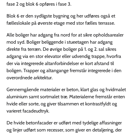
fase 2 og blok 6 opføres i fase 3.
Blok 6 er den sydligste bygning og her udføres også et
fælleslokale på øverste etage med stor fælles terrasse.
Alle boliger har adgang fra nord for at sikre opholdsarealer
mod syd. Boliger beliggende i stueetagen har adgang
direkte fra terræn. De øvrige boliger på 1. og 2. sal sikres
adgang via en stor elevator eller udvendig trappe, hvorfra
der via integrerede altanforbindelser er kort afstand til
boligen. Trapper og altangange fremstår integrerede i den
overordnede arkitektur.
Gennemgående materialer er beton, klart glas og hvidmalet
aluminium samt sortmalet træ. Materialerne fremstår enten
hvide eller sorte, og giver tilsammen et kontrastfyldt og
varieret facadeudtryk.
De hvide betonfacader er udført med tydelige affasninger
og linjer udført som recesser, som giver en detaljering, der