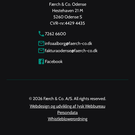
Færch & Co. Odense
Hestehaven 21 M
5260 Odense S
CVR-nr:
4429 4435
7262 6600
infoaalborg@faerch-co.dk
fakturaodense@faerch-co.dk
Facebook
© 2026 Færch & Co. A/S. All rights reserved.
Webdesign og udvikling af Jysk Webbureau
Persondata
Whistleblowerordning