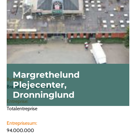
Margrethelund
Byherre:
Plejecenter,
Brønderslev Kommune
Dronninglund
Entreprise:
Totalentreprise
Entreprisesum:
94.000.000