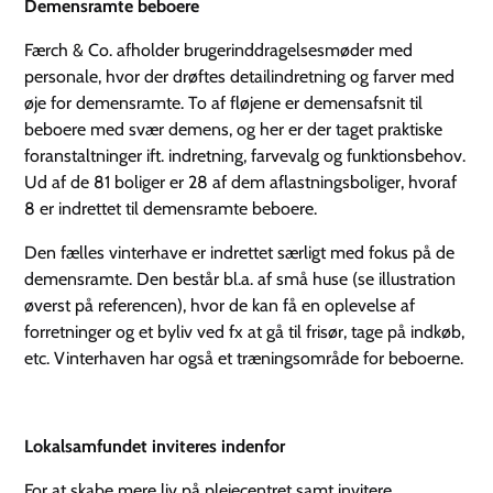
Demensramte beboere
Færch & Co. afholder brugerinddragelsesmøder med
personale, hvor der drøftes detailindretning og farver med
øje for demensramte. To af fløjene er demensafsnit til
beboere med svær demens, og her er der taget praktiske
foranstaltninger ift. indretning, farvevalg og funktionsbehov.
Ud af de 81 boliger er 28 af dem aflastningsboliger, hvoraf
8 er indrettet til demensramte beboere.
Den fælles vinterhave er indrettet særligt med fokus på de
demensramte. Den består bl.a. af små huse (se illustration
øverst på referencen), hvor de kan få en oplevelse af
forretninger og et byliv ved fx at gå til frisør, tage på indkøb,
etc. Vinterhaven har også et træningsområde for beboerne.
Lokalsamfundet inviteres indenfor
For at skabe mere liv på plejecentret samt invitere