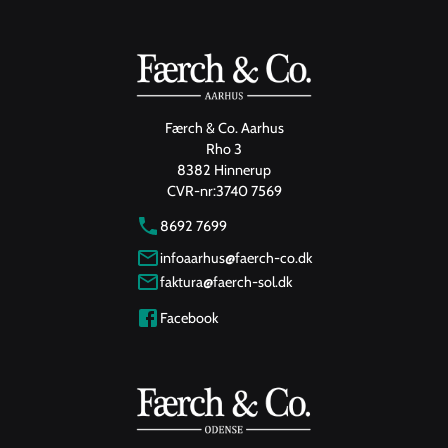
Færch & Co. Aarhus
Rho 3
8382 Hinnerup
CVR-nr:
3740 7569
8692 7699
infoaarhus@faerch-co.dk
faktura@faerch-sol.dk
Facebook