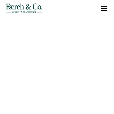
Jobmuligheder hos
Færch & Co.
Blive en del af et team hvor godt håndværk og høj kvalitet
er en selvfølge - uanset opgavens karakter og omfang.
job@faerch-co.dk