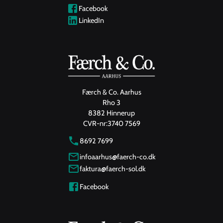
Facebook
LinkedIn
Færch & Co. Aarhus
Rho 3
8382 Hinnerup
CVR-nr:
3740 7569
8692 7699
infoaarhus@faerch-co.dk
faktura@faerch-sol.dk
Facebook