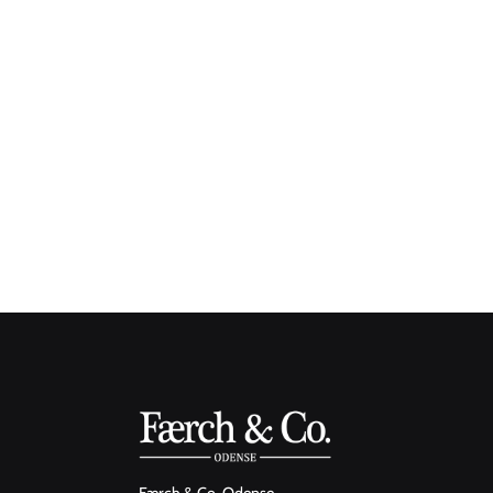
amilla
Færch & Co. Odense