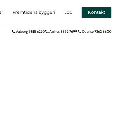
er
Fremtidens byggeri
Job
Kontakt
Aalborg 9818 6220
Aarhus 8692 7699
Odense 7262 6600