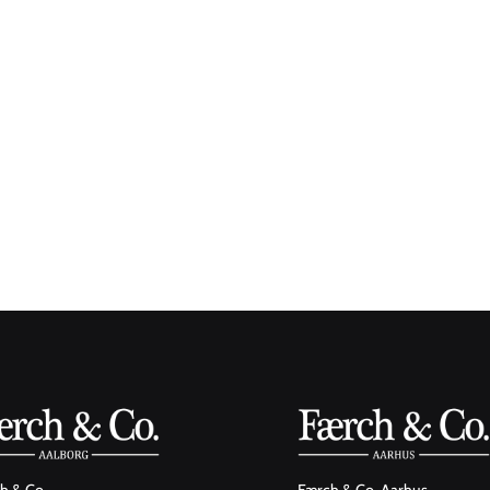
Entrepriseleder Johnni & Projektleder C
h & Co.
Færch & Co. Aarhus