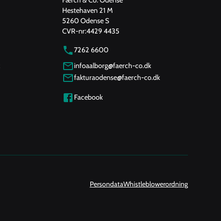
Hestehaven 21 M
5260 Odense S
CVR-nr:
4429 4435
7262 6600
infoaalborg@faerch-co.dk
fakturaodense@faerch-co.dk
Facebook
Persondata
Whistleblowerordning