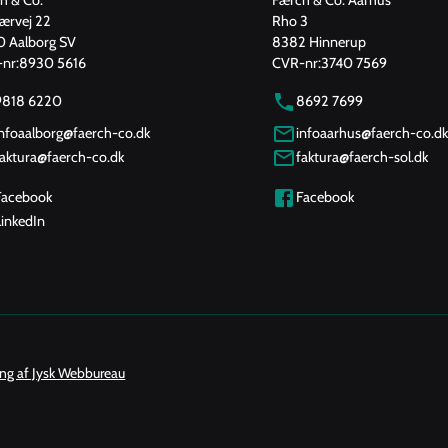
jærvej 22
Rho 3
 Aalborg SV
8382 Hinnerup
nr:
8930 5616
CVR-nr:
3740 7569
9818 6220
8692 7699
infoaalborg@faerch-co.dk
infoaarhus@faerch-co.dk
faktura@faerch-co.dk
faktura@faerch-sol.dk
Facebook
Facebook
inkedIn
ing af Jysk Webbureau