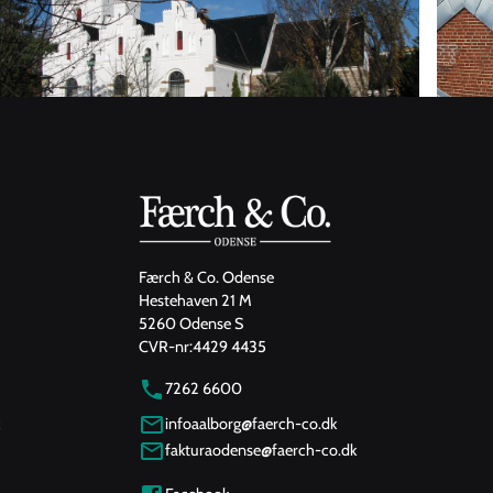
Færch & Co. Odense
Hestehaven 21 M
5260 Odense S
CVR-nr:
4429 4435
7262 6600
infoaalborg@faerch-co.dk
fakturaodense@faerch-co.dk