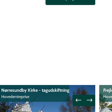
Nørresundby Kirke - tagudskiftning
Frej
Hovedentreprise
Hove