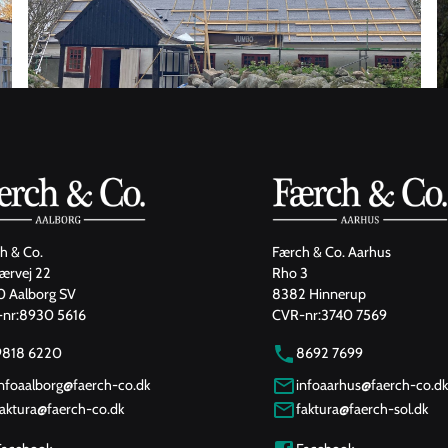
h & Co.
Færch & Co. Aarhus
jærvej 22
Rho 3
 Aalborg SV
8382 Hinnerup
nr:
8930 5616
CVR-nr:
3740 7569
9818 6220
8692 7699
infoaalborg@faerch-co.dk
infoaarhus@faerch-co.dk
faktura@faerch-co.dk
faktura@faerch-sol.dk