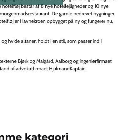
otelfløj består af 8 nye hotellejligheder og 10 nye
re morgenmadsrestaurant. De gamle nedrevet bygninger
otelfløj er Havnekroen opbygget på ny og fungerer nu,
g hvide altaner, holdt i en stil, som passer ind i
itekterne Bjørk og Maigård, Aalborg og ingeniørfirmaet
istand af advokatfirmaet HjulmandKaptain.
amme kategori