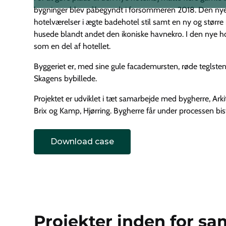
bygninger blev påbegyndt i forsommeren 2018. Den nye h
hotelværelser i ægte badehotel stil samt en ny og stør
husede blandt andet den ikoniske havnekro. I den nye h
som en del af hotellet.
Byggeriet er, med sine gule facademursten, røde teglsten o
Skagens bybillede.
Projektet er udviklet i tæt samarbejde med bygherre, Ark
Brix og Kamp, Hjørring. Bygherre får under processen b
Download case
Projekter inden for s