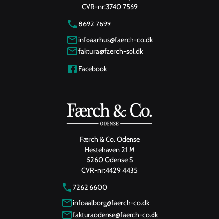
CVR-nr:
3740 7569
8692 7699
infoaarhus@faerch-co.dk
faktura@faerch-sol.dk
Facebook
Færch & Co. Odense
Hestehaven 21 M
5260 Odense S
CVR-nr:
4429 4435
7262 6600
infoaalborg@faerch-co.dk
fakturaodense@faerch-co.dk