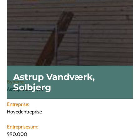
Astrup Vandværk,
Byherre:
Solbjerg
Astrup Vandværk
Entreprise:
Hovedentreprise
Entreprisesum:
990.000