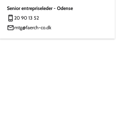
Senior entrepriseleder - Odense
20 90 13 52
mtg@faerch-co.dk