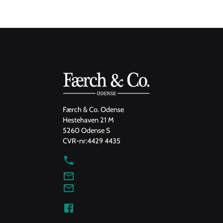
Færch & Co. Odense
Hestehaven 21 M
5260 Odense S
CVR-nr:
4429 4435
7262 6600
infoaalborg@faerch-co.dk
fakturaodense@faerch-co.dk
Facebook