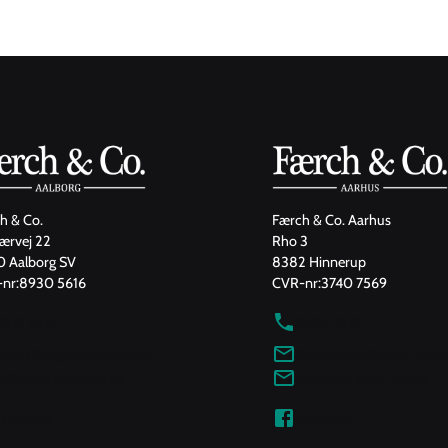
h & Co.
Færch & Co. Aarhus
jærvej 22
Rho 3
 Aalborg SV
8382 Hinnerup
nr:
8930 5616
CVR-nr:
3740 7569
9818 6220
8692 7699
infoaalborg@faerch-co.dk
infoaarhus@faerch-co.dk
faktura@faerch-co.dk
faktura@faerch-sol.dk
Facebook
Facebook
inkedIn